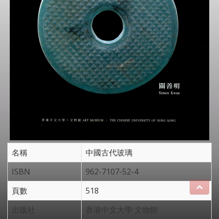
名稱
中國古代玻璃
ISBN
962-7107-52-4
頁數
518
出版社
香港中文大學 文物館