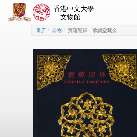
香港中文大學
文物館
書店
器物
寶蘊迎祥：承訓堂藏金