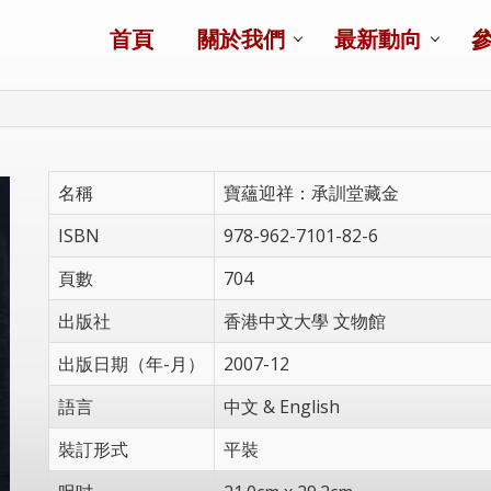
首頁
關於我們
最新動向
名稱
寶蘊迎祥：承訓堂藏金
ISBN
978-962-7101-82-6
頁數
704
出版社
香港中文大學 文物館
出版日期（年-月）
2007-12
語言
中文 & English
裝訂形式
平裝