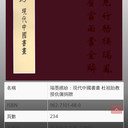
名稱
瑞墨繽紛：現代中國書畫 杜祖貽教
授伉儷捐贈
ISBN
962-7101-68-0
頁數
234
出版社
香港中文大學 文物館