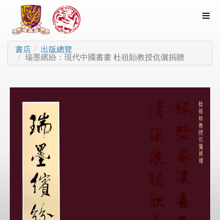
書店
出版總覽
瑞墨繽紛：現代中國書畫 杜祖貽教授伉儷捐贈