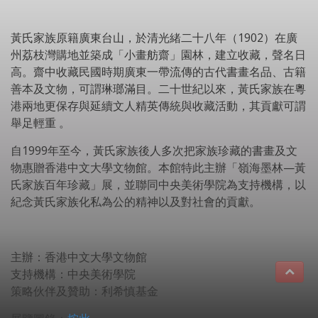
黃氏家族原籍廣東台山，於清光緒二十八年（1902）在廣
州荔枝灣購地並築成「小畫舫齋」園林，建立收藏，聲名日
高。齋中收藏民國時期廣東一帶流傳的古代書畫名品、古籍
善本及文物，可謂琳瑯滿目。二十世紀以來，黃氏家族在粵
港兩地更保存與延續文人精英傳統與收藏活動，其貢獻可謂
舉足輕重 。
自1999年至今，黃氏家族後人多次把家族珍藏的書畫及文
物惠贈香港中文大學文物館。本館特此主辦「嶺海墨林—黃
氏家族百年珍藏」展，並聯同中央美術學院為支持機構，以
紀念黃氏家族化私為公的精神以及對社會的貢獻。
主辦：香港中文大學文物館
支持機構：中央美術學院
策略伙伴及贊助：利希慎基金