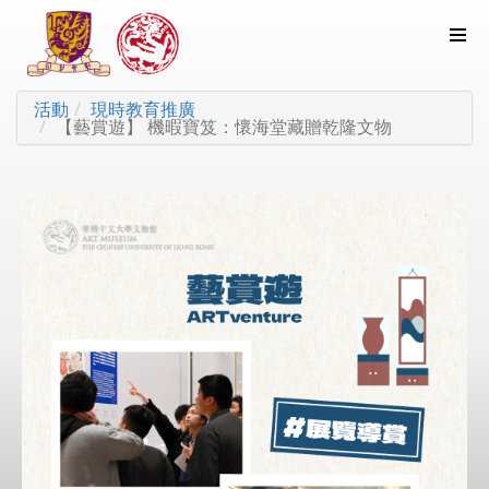
活動
現時教育推廣
【藝賞遊】 機暇寶笈：懷海堂藏贈乾隆文物